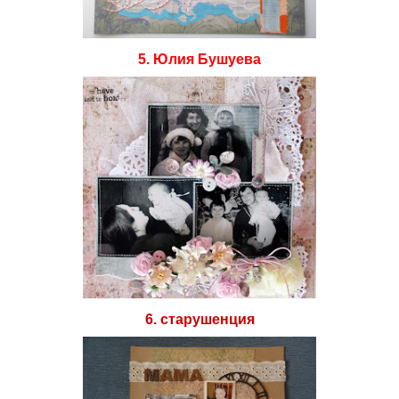
5. Юлия Бушуева
6. старушенция